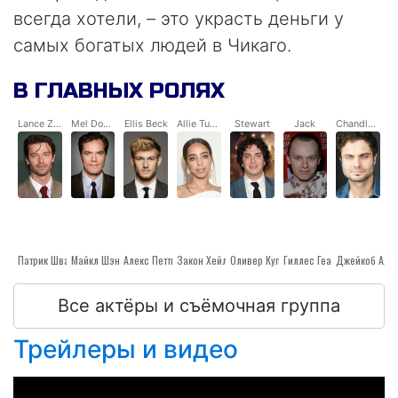
всегда хотели, – это украсть деньги у
самых богатых людей в Чикаго.
В ГЛАВНЫХ РОЛЯХ
Lance Zutterland
Mel Donnelly
Ellis Beck
Allie Tucker
Stewart
Jack
Chandler Gaines
Майкл Шэннон
Патрик Шварценеггер
Алекс Петтифер
Закон Хейли
Оливер Купер
Гиллес Геарй
Все актёры и съёмочная группа
Трейлеры и видео