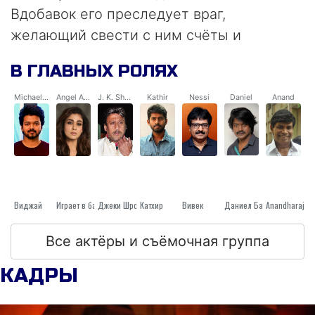
Вдобавок его преследует враг,
желающий свести с ним счёты и
помешать выиграть кубок.
В ГЛАВНЫХ РОЛЯХ
Michael 'Bigil' Rayappan / Rayappan
Angel Aasirvatham
J. K. Sharma
Kathir
Nessi
Daniel
Anand
Виджай
Джеки Шрофф
Играет в баскетбол
Катхир
Вивек
Даниел Балаjи
Anandharaj
Все актёры и съёмочная группа
КАДРЫ