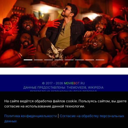
© 2017 - 2026
MOVIE
BOT
.RU
ДАННЫЕ ПРЕДОСТАВЛЕНЫ:
THEMOVIEDB
,
WIKIPEDIA
ПЕРЕВЕДЕНО СЕРВИСОМ
ЯНДЕКС.ПЕРЕВОД
THEATER BY ICONDOTS FROM THE NOUN PROJECT
ПРОЕКЦИОННЫЕ ЛАМПЫ
КОНТАКТЫ
На сайте ведётся обработка файлов cookie. Пользуясь сайтом, вы даете
ПОЛИТИКА КОНФИДЕНЦИАЛЬНОСТИ
согласие на использование данной технологии.
СОГЛАСИЕ НА ОБРАБОТКУ ПЕРСОНАЛЬНЫХ ДАННЫХ
Политика конфиденциальности
|
Согласие на обработку персональных
данных