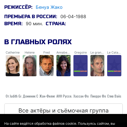
Бенуа Жако
РЕЖИССЁР:
06-04-1988
ПРЕМЬЕРА В РОССИИ:
90 мин.
ВРЕМЯ:
СТРАНА:
В ГЛАВНЫХ РОЛЯХ
Catherine
Helene
Fred
Annabelle
Gregoire
Le grand-pere
Le Catalan
Доминик Санда
От Judith Godrèche
АНН Руссель
Жан-Филипп Écoffey
Хассан Фолл
Пиерре Форгет
Стив Baës
Все актёры и съёмочная группа
На сайте ведётся обработка файлов cookie. Пользуясь сайтом, вы