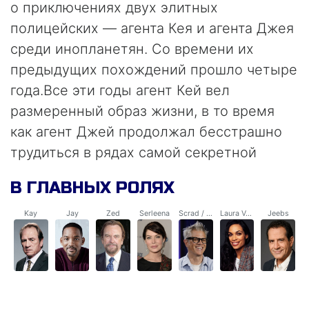
о приключениях двух элитных
полицейских — агента Кея и агента Джея
среди инопланетян. Со времени их
предыдущих похождений прошло четыре
года.Все эти годы агент Кей вел
размеренный образ жизни, в то время
как агент Джей продолжал бесстрашно
трудиться в рядах самой секретной
организации в мире. Расследуя самое
В ГЛАВНЫХ РОЛЯХ
обычное дело, агент Джей натыкается на
следы дьявольски изощренного заговора,
Kay
Jay
Zed
Serleena
Scrad / Charlie
Laura Vasquez
Jeebs
задуманного Серлиной, злобным
монстром, обитающим на Земле в образе
сексуальнейшей модели.