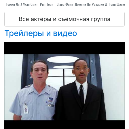
Томми Ли Джонс
Уилл Смит
Рип Торн
Лара Флинн Бойл
Розарио Доусон
Джонни Ноксвилл
Тони Шэлхоу
Все актёры и съёмочная группа
Трейлеры и видео