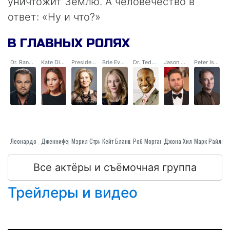
уничтожит Землю. А человечество в
ответ: «Ну и что?»
В ГЛАВНЫХ РОЛЯХ
Dr. Randall Mindy
Kate Dibiasky
President Orlean
Brie Evantee
Dr. Teddy Oglethorpe
Jason Orlean
Peter Isherwell
Леонардо Ди Каприо
Мэрил Стрип
Дженнифер Лоуренс
Кейт Бланшетт
Роб Морган
Джона Хилл
Марк Райлан
Все актёры и съёмочная группа
Трейлеры и видео