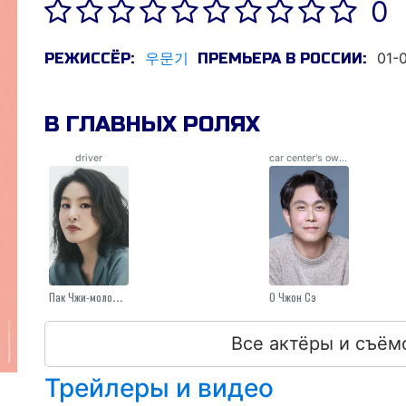
0
우문기
01-0
РЕЖИССЁР:
ПРЕМЬЕРА В РОССИИ:
В ГЛАВНЫХ РОЛЯХ
driver
car center's owner
Пак Чжи-молодой
О Чжон Сэ
Все актёры и съём
Трейлеры и видео