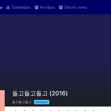
ы
Трейлеры
Актёры
Около кино
돌고돌고돌고 (2016)
돌고돌고돌고
комедия