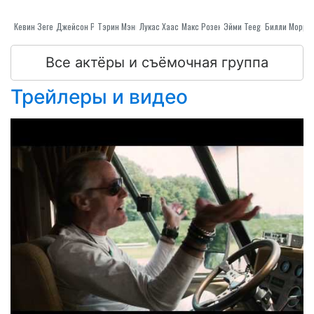
Кевин Зегерс
Джейсон Риттер
Тэрин Мэннинг
Лукас Хаас
Макс Розенбаум
Эйми Teegarden
Билли Морри
Все актёры и съёмочная группа
Трейлеры и видео