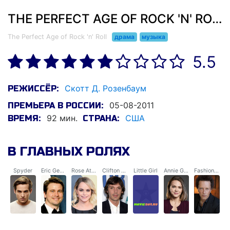
THE PERFECT AGE OF ROCK 'N' ROLL (2011)
The Perfect Age of Rock 'n' Roll
драма
музыка
5.5
Скотт Д. Розенбаум
РЕЖИССЁР:
05-08-2011
ПРЕМЬЕРА В РОССИИ:
92 мин.
США
ВРЕМЯ:
СТРАНА:
В ГЛАВНЫХ РОЛЯХ
Spyder
Eric Genson
Rose Atropos
Clifton Hangar
Little Girl
Annie Genson
Fashion Jones