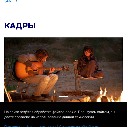
(2011)
КАДРЫ
На сайте ведётся обработка файлов cookie. Пользуясь сайтом, вы
даете согласие на использование данной технологии.
© 2017 - 2026
MOVIE
BOT
.RU
ДАННЫЕ ПРЕДОСТАВЛЕНЫ:
THEMOVIEDB
,
WIKIPEDIA
Политика конфиденциальности
|
Согласие на обработку