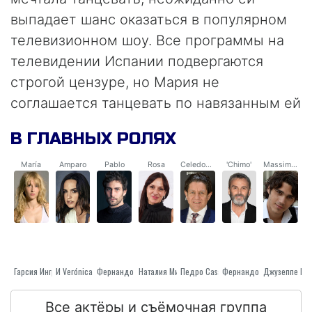
выпадает шанс оказаться в популярном
телевизионном шоу. Все программы на
телевидении Испании подвергаются
строгой цензуре, но Мария не
соглашается танцевать по навязанным ей
правилам.
В ГЛАВНЫХ РОЛЯХ
María
Amparo
Pablo
Rosa
Celedonio
'Chimo'
Massimiliano
Гарсия Ингрид Юнссон
И Verónica Echegui
Наталия Миллан
Фернандо Всеми Играм Guallar
Педро Casablanc
Фернандо Tejero
Все актёры и съёмочная группа