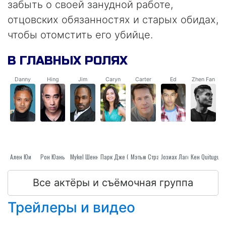
забыть о своей занудной работе,
отцовских обязанностях и старых обидах,
чтобы отомстить его убийце.
В ГЛАВНЫХ РОЛЯХ
Danny
Hing
Jim
Caryn
Carter
Ed
Zhen Fan
Ален Юи
Рон Юань
Парк Дже Су
Mykel Шеннон Дженкинс
Мэтью Страницы
Jозиах Лагоной
Кен Quitugua
Все актёры и съёмочная группа
Трейлеры и видео