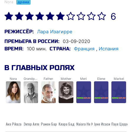
Nora
драма
6
Лара Изагирре
РЕЖИССЁР:
03-09-2020
ПРЕМЬЕРА В РОССИИ:
100 мин.
Франция
,
Испания
ВРЕМЯ:
СТРАНА:
В ГЛАВНЫХ РОЛЯХ
Nora
Grandpa Nicolas
Father
Mother
Meri
Elene
Markel
Анэ Pikaza
Эктор Алтерио
Рамон Бареа
Клара Бадиола
Jуне Исаси
Naiara Не Кармоны
Паул Цорреа