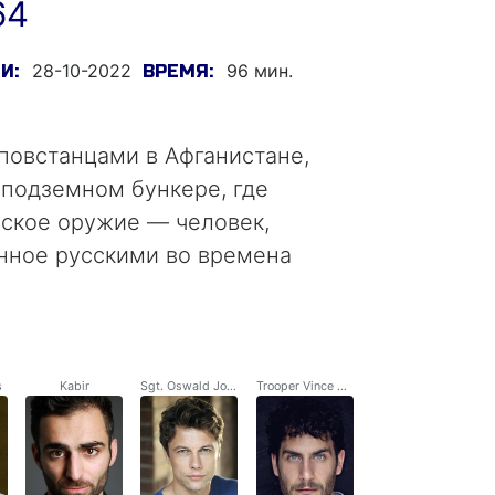
64
28-10-2022
96 мин.
И:
ВРЕМЯ:
повстанцами в Афганистане,
 подземном бункере, где
ское оружие — человек,
нное русскими во времена
s
Kabir
Sgt. Oswald Jones
Trooper Vince Hughes