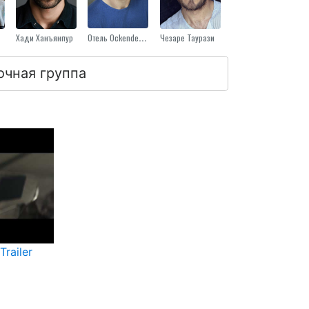
Хади Ханъянпур
Отель Ockenden Леон
Чезаре Таурази
очная группа
Trailer