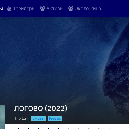
ы
Трейлеры
Актёры
Около кино
ЛОГОВО (2022)
The Lair
ужасы
боевик