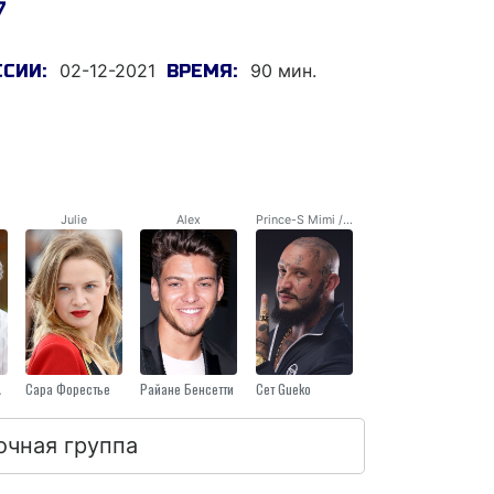
7
02-12-2021
90 мин.
ССИИ:
ВРЕМЯ:
Julie
Alex
Prince-S Mimi / Stéphane Milo
oun
Сара Форестье
Райане Бенсетти
Сет Gueko
очная группа