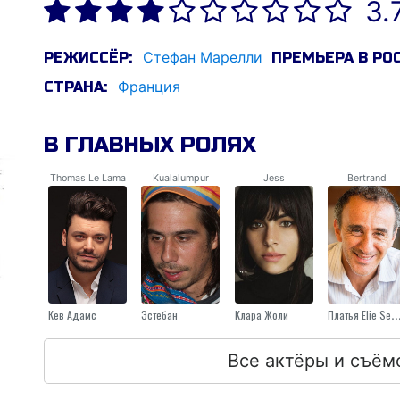
3.
Стефан Марелли
РЕЖИССЁР:
ПРЕМЬЕРА В РО
Франция
СТРАНА:
В ГЛАВНЫХ РОЛЯХ
Thomas Le Lama
Kualalumpur
Jess
Bertrand
Кев Адамс
Эстебан
Клара Жоли
Платья Elie Sem
Все актёры и съём