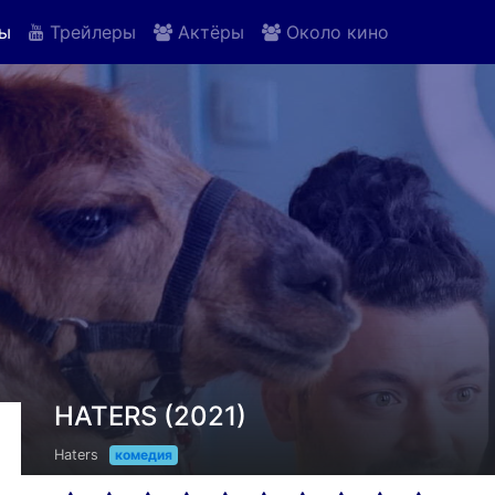
ы
Трейлеры
Актёры
Около кино
HATERS (2021)
Haters
комедия