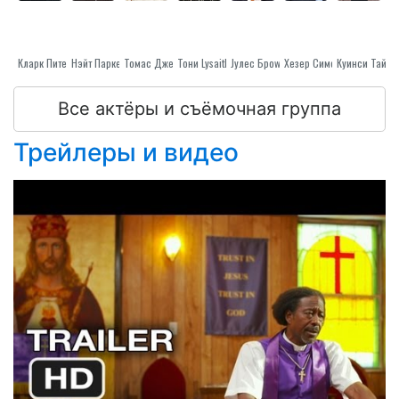
Кларк Питерс
Нэйт Паркер
Тони Lysaith
Томас Джефферсон Берд
Jулес Броwн
Хезер Симс
Все актёры и съёмочная группа
Трейлеры и видео