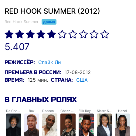
RED HOOK SUMMER (2012)
Red Hook Summer
драма
5.407
Спайк Ли
РЕЖИССЁР:
17-08-2012
ПРЕМЬЕРА В РОССИИ:
125 мин.
США
ВРЕМЯ:
СТРАНА:
В ГЛАВНЫХ РОЛЯХ
Da Good Bishop Enoch Rouse
Box
Deacon Zee
Chazz Morningstar
Flik Royale
Sister Sharon Morningstar
Hazel