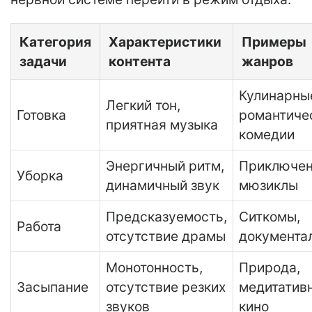
Категория
Характеристики
Примеры
задачи
контента
жанров
Кулинарны
Легкий тон,
Готовка
романтиче
приятная музыка
комедии
Энергичный ритм,
Приключен
Уборка
динамичный звук
мюзиклы
Предсказуемость,
Ситкомы,
Работа
отсутствие драмы
документа
Монотонность,
Природа,
Засыпание
отсутствие резких
медитатив
звуков
кино