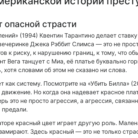
Американской истории прест
 опасной страсти
ений» (1994) Квентин Тарантино делает ставку
вечеринке Джека Рэббит Слимса — это не прос
тов к риску, к нарушению границ, к тому, что 
нт Вега танцует с Миа, её платье буквально гор
, хотя словами об этом не сказано ни слова.
т как систему. Посмотрите на «Убить Билла» (2
, движение. Но когда она надевает красное пла
ерь это не просто агрессия, а агрессия, связа
 предали.
торе красный цвет играет другую роль. Малена
замирают. Здесь красный — это не только страс