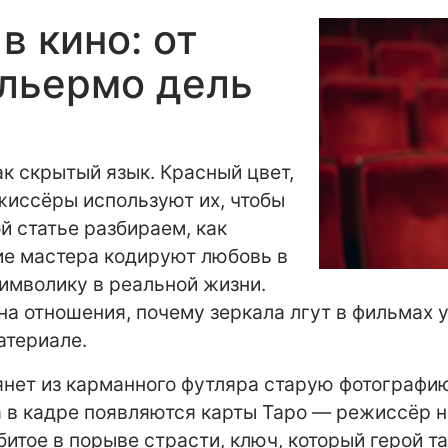
 кино: от
ильермо дель
к скрытый язык. Красный цвет,
жиссёры используют их, чтобы
ой статье разбираем, как
гие мастера кодируют любовь в
символику в реальной жизни.
а отношения, почему зеркала лгут в фильмах уж
атериале.
янет из карманного футляра старую фотографи
а в кадре появляются карты Таро — режиссёр 
битое в порыве страсти, ключ, который герой т