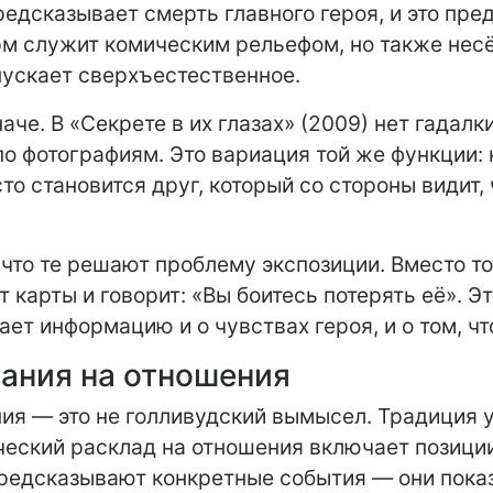
едсказывает смерть главного героя, и это пре
орм служит комическим рельефом, но также нес
пускает сверхъестественное.
че. В «Секрете в их глазах» (2009) нет гадалк
о фотографиям. Это вариация той же функции: кт
то становится друг, который со стороны видит, 
что те решают проблему экспозиции. Вместо то
 карты и говорит: «Вы боитесь потерять её». Эт
ет информацию и о чувствах героя, и о том, чт
ания на отношения
ния — это не голливудский вымысел. Традиция у
ческий расклад на отношения включает позиции
предсказывают конкретные события — они показ