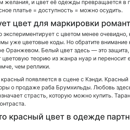
м желания, и цвет её одежды превращается в п
сное платье = доступность = можно осудить.
ует цвет для маркировки роман
о экспериментирует с цветом менее очевидно, 
ы уже цветовые коды. Но обратите внимание н
е Оранжевом. Белый цвет здесь — это защита, 
т цветовую теорию из жанра нуар и переносит е
омче, чем реплики.
красный появляется в сцене с Кэнди. Красный 
воры о продаже раба Брумхильды. Любовь здес
означает страсть, которую можно купить. Таран
онтраста.
то красный цвет в одежде парт