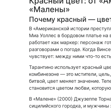
Красный цвет: от «
«Малены»
Почему красный — цвет
В «Американской истории преступл
Миа Уоллес в бордовом платье на 
работает как маркер: персонаж го
разговорами о погоде. Когда Винсе
чувствует: между ними что-то есть
Тарантино использует красный цве
комбинезоне — это мстители, цель
битвой, цвет меняет значение. Теп
становится цветом любви, которую
В «Малене» (2000) Джузеппе Торна
сицилийского городка, и мужчины 