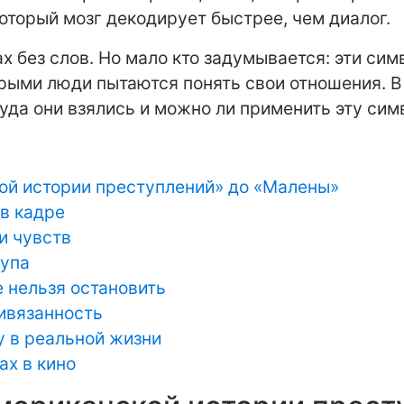
который мозг декодирует быстрее, чем диалог.
х без слов. Но мало кто задумывается: эти си
ыми люди пытаются понять свои отношения. В э
да они взялись и можно ли применить эту сим
кой истории преступлений» до «Малены»
 в кадре
и чувств
тупа
е нельзя остановить
ривязанность
у в реальной жизни
ах в кино