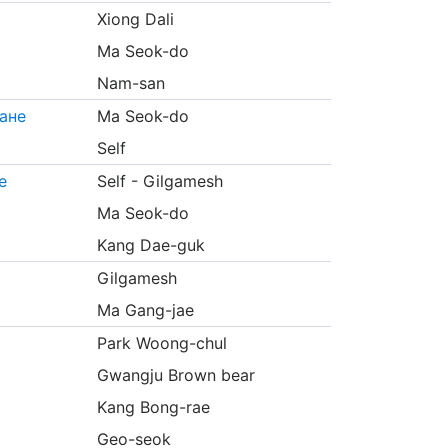
Xiong Dali
Ma Seok-do
Nam-san
ане
Ma Seok-do
Self
е
Self - Gilgamesh
Ma Seok-do
Kang Dae-guk
Gilgamesh
Ma Gang-jae
Park Woong-chul
Gwangju Brown bear
Kang Bong-rae
Geo-seok