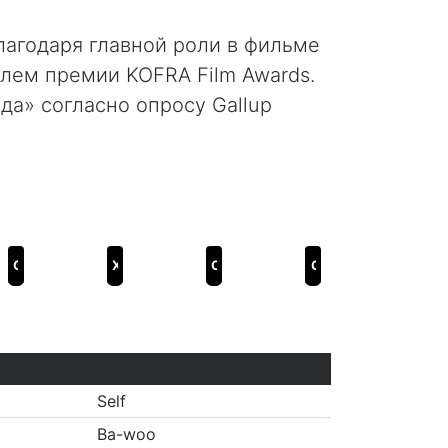
агодаря главной роли в фильме
елем премии KOFRA Film Awards.
да» согласно опросу Gallup
С Богами: Два мира
Хороший, плохой, долбанутый
Охотники с пустоши
С Богами: Последние 49 дней
Self
Ba-woo