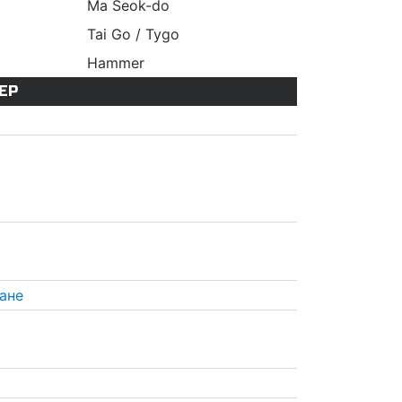
Ma Seok-do
Tai Go / Tygo
Hammer
ЕР
ане