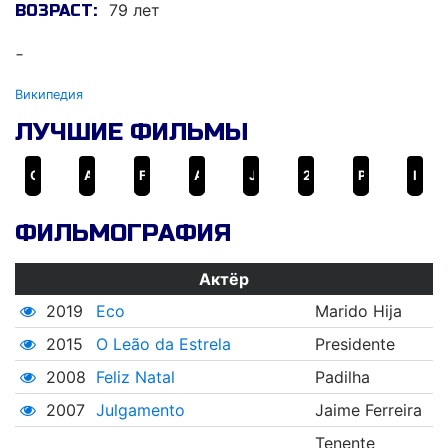
79 лет
ВОЗРАСТ:
-
Википедия
ЛУЧШИЕ ФИЛЬМЫ
O Leão da Estrela
Adão e Eva
Feliz Natal
A Vida É Bela.?!
Julgamento
20,13 - Чистилище
Portugal... Minha Saudade
Inferno
ФИЛЬМОГРАФИЯ
Актёр
2019
Eco
Marido Hija
2015
O Leão da Estrela
Presidente
2008
Feliz Natal
Padilha
2007
Julgamento
Jaime Ferreira
Tenente