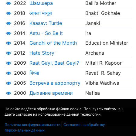
2022
Шамшера
Balli's Mother
2018
आपला मानूस
Bhakti Gokhale
2016
Kaasav: Turtle
Janaki
2014
Astu - So Be It
Ira
2014
Gandhi of the Month
Education Minister
2012
Hate Story
Archana
2009
Raat Gayi, Baat Gayi?
Mitali R. Kapoor
2008
मिथ्या
Revati R. Sahay
2005
Встреча в аэропорту
Vibha Wadhwa
2000
Дыхание времени
Nafisa
На сайте ведётся обработка файлов cookie. Пользуясь сайтом, вы
даете согласие на использование данной технологии.
© 2017 - 2026
MOVIE
BOT
.RU
ДАННЫЕ ПРЕДОСТАВЛЕНЫ:
THEMOVIEDB
,
WIKIPEDIA
Политика конфиденциальности
|
Согласие на обработку
ПЕРЕВЕДЕНО СЕРВИСОМ
ЯНДЕКС.ПЕРЕВОД
персональных данных
THEATER BY ICONDOTS FROM THE NOUN PROJECT
ПРОЕКЦИОННЫЕ ЛАМПЫ
КОНТАКТЫ