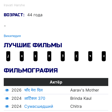
Iravati Harshe
44 года
ВОЗРАСТ:
-
Википедия
ЛУЧШИЕ ФИЛЬМЫ
Дыхание времени
आर्टिकल 370
Hate Story
Monsoon Shootout
मिथ्या
Сумасшедший
चाँद मेरा दिल
आपला मानूस
ФИЛЬМОГРАФИЯ
Актёр
2026
चाँद मेरा दिल
Aarav's Mother
2024
आर्टिकल 370
Brinda Kaul
2024
Сумасшедший
Chitra