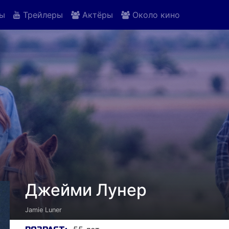
ы
Трейлеры
Актёры
Около кино
Джейми Лунер
Jamie Luner