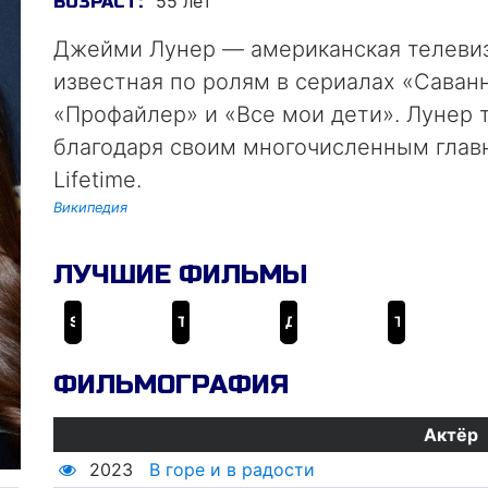
55 лет
ВОЗРАСТ:
Джейми Лунер — американская телевиз
известная по ролям в сериалах «Саван
«Профайлер» и «Все мои дети». Лунер 
благодаря своим многочисленным глав
Lifetime.
Википедия
ЛУЧШИЕ ФИЛЬМЫ
Stalked at 17
Threshold
Друзья и любовники
The Cheating Pact
ФИЛЬМОГРАФИЯ
Актёр
2023
В горе и в радости