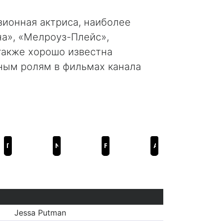
ионная актриса, наиболее
на», «Мелроуз-Плейс»,
также хорошо известна
ным ролям в фильмах канала
Прогулки по залам
Nuclear Hurricane
Fatal Friends
A Mother's Revenge
Jessa Putman