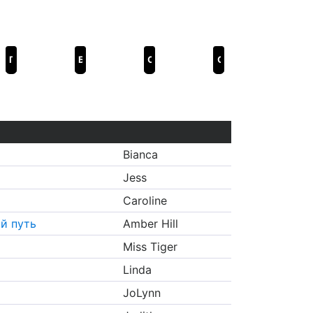
Господь, благослови этот извилистый путь
Бродяга
Солнце, не свети
Орегонка
Bianca
Jess
Caroline
й путь
Amber Hill
Miss Tiger
Linda
JoLynn