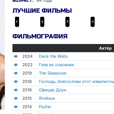
44 года
ВОЗРАСТ:
ЛУЧШИЕ ФИЛЬМЫ
Гнев во спасение
Офицер Доун
The Fair Haired Child
Ягнёнок
ФИЛЬМОГРАФИЯ
Актёр
2024
Deck the Walls
2022
Гнев во спасение
2019
The Sleepover
2018
Господь, благослови этот извилисты
2016
Офицер Доун
2015
Ягнёнок
2014
Flutter