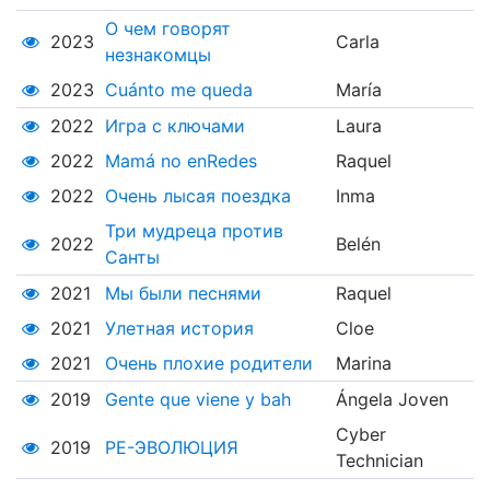
О чем говорят
2023
Carla
незнакомцы
2023
Cuánto me queda
María
2022
Игра с ключами
Laura
2022
Mamá no enRedes
Raquel
2022
Очень лысая поездка
Inma
Три мудреца против
2022
Belén
Санты
2021
Мы были песнями
Raquel
2021
Улетная история
Cloe
2021
Очень плохие родители
Marina
2019
Gente que viene y bah
Ángela Joven
Cyber
2019
РЕ-ЭВОЛЮЦИЯ
Technician