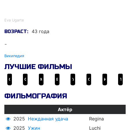
Ева Угарте
Eva Ugarte
43 года
ВОЗРАСТ:
-
Википедия
ЛУЧШИЕ ФИЛЬМЫ
Gente que viene y bah
Очень плохие родители
Мы были песнями
Embarazados
Ужин
О чем говорят незнакомцы
Игра с ключами
Три мудреца против Санты
ФИЛЬМОГРАФИЯ
Актёр
2025
Нежданная удача
Regina
2025
Ужин
Luchi