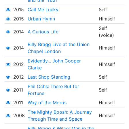
and the Truth
2015
Call Me Lucky
Self
2015
Urban Hymn
Himself
Self
2014
A Curious Life
(voice)
Billy Bragg Live at the Union
2014
Himself
Chapel London
Evidently... John Cooper
2012
Himself
Clarke
2012
Last Shop Standing
Self
Phil Ochs: There But for
2011
Self
Fortune
2011
Way of the Morris
Himself
The Mighty Boosh: A Journey
2008
Himself
Through Time and Space
Billy Bragg & Wilco: Man in the