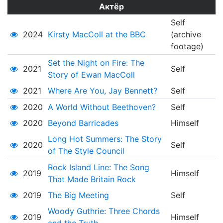
Актёр
Self
2024
Kirsty MacColl at the BBC
(archive
footage)
Set the Night on Fire: The
2021
Self
Story of Ewan MacColl
2021
Where Are You, Jay Bennett?
Self
2020
A World Without Beethoven?
Self
2020
Beyond Barricades
Himself
Long Hot Summers: The Story
2020
Self
of The Style Council
Rock Island Line: The Song
2019
Himself
That Made Britain Rock
2019
The Big Meeting
Self
Woody Guthrie: Three Chords
2019
Himself