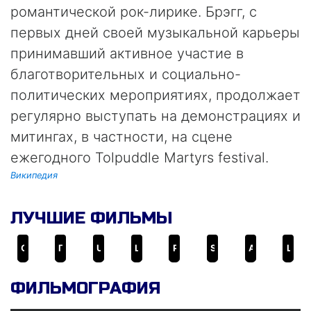
романтической рок-лирике. Брэгг, с
первых дней своей музыкальной карьеры
принимавший активное участие в
благотворительных и социально-
политических мероприятиях, продолжает
регулярно выступать на демонстрациях и
митингах, в частности, на сцене
ежегодного Tolpuddle Martyrs festival.
Википедия
ЛУЧШИЕ ФИЛЬМЫ
Call Me Lucky
Гуляют, болтают
Urban Hymn
Last Shop Standing
Phil Ochs: There But for Fortune
Safe
A World Without Beethoven?
Long Hot Summers: The Story of The Style Council
ФИЛЬМОГРАФИЯ