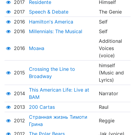
2017
Residente
Himself
2017
Speech & Debate
The Genie
2016
Hamilton's America
Self
2016
Millennials: The Musical
Self
Additional
2016
Моана
Voices
(voice)
himself
Crossing the Line to
2015
(Music and
Broadway
Lyrics)
This American Life: Live at
2014
Narrator
BAM
2013
200 Cartas
Raul
Странная жизнь Тимоти
2012
Reggie
Грина
2012
The Polar Bears
Jak (voice)