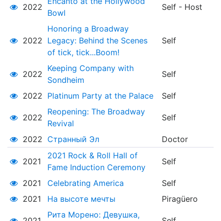
Encanto at the Hollywood
2022
Self - Host
Bowl
Honoring a Broadway
2022
Legacy: Behind the Scenes
Self
of tick, tick...Boom!
Keeping Company with
2022
Self
Sondheim
2022
Platinum Party at the Palace
Self
Reopening: The Broadway
2022
Self
Revival
2022
Странный Эл
Doctor
2021 Rock & Roll Hall of
2021
Self
Fame Induction Ceremony
2021
Celebrating America
Self
2021
На высоте мечты
Piragüero
Рита Морено: Девушка,
2021
Self