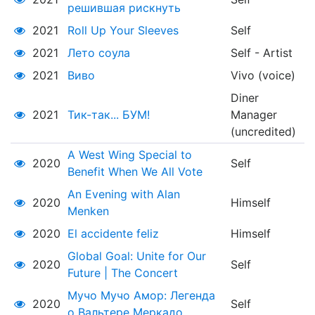
решившая рискнуть
2021
Roll Up Your Sleeves
Self
2021
Лето соула
Self - Artist
2021
Виво
Vivo (voice)
Diner
2021
Тик-так... БУМ!
Manager
(uncredited)
A West Wing Special to
2020
Self
Benefit When We All Vote
An Evening with Alan
2020
Himself
Menken
2020
El accidente feliz
Himself
Global Goal: Unite for Our
2020
Self
Future | The Concert
Мучо Мучо Амор: Легенда
2020
Self
о Вальтере Меркадо