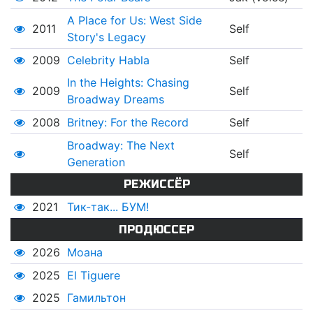
A Place for Us: West Side
2011
Self
Story's Legacy
2009
Celebrity Habla
Self
In the Heights: Chasing
2009
Self
Broadway Dreams
2008
Britney: For the Record
Self
Broadway: The Next
Self
Generation
РЕЖИССЁР
2021
Тик-так... БУМ!
ПРОДЮССЕР
2026
Моана
2025
El Tiguere
2025
Гамильтон