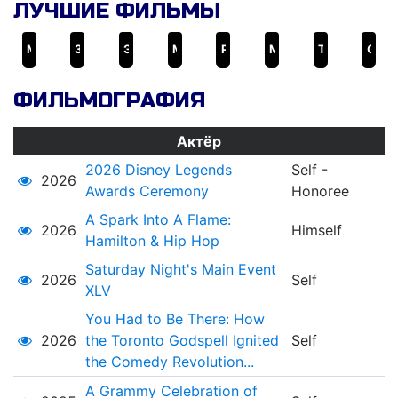
ЛУЧШИЕ ФИЛЬМЫ
Моана
Звёздные войны: Эпизод 9 - Скайуокер. Восход
Энканто
Мэри Поппинс возвращается
Русалочка
Муфаса: Король Лев
Тик-так... БУМ!
Странная жизнь Тимоти Грина
ФИЛЬМОГРАФИЯ
Актёр
2026 Disney Legends
Self -
2026
Awards Ceremony
Honoree
A Spark Into A Flame:
2026
Himself
Hamilton & Hip Hop
Saturday Night's Main Event
2026
Self
XLV
You Had to Be There: How
2026
the Toronto Godspell Ignited
Self
the Comedy Revolution...
A Grammy Celebration of