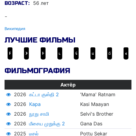
56 лет
ВОЗРАСТ:
-
Википедия
ЛУЧШИЕ ФИЛЬМЫ
Робот
Хвала храбрецам
Неуловимый
புலி
கொடி
மாஸ் என்கிற மாசிலாமணி
பிதாமகன்
வசூல் ராஜா MBBS
ФИЛЬМОГРАФИЯ
Актёр
2026
கட்டா குஸ்தி 2
'Mama' Ratnam
2026
Кара
Kasi Maayan
2026
நூறு சாமி
Selvi's Brother
2026
மீசைய முறுக்கு 2
Gana Das
2025
டீசல்
Pottu Sekar