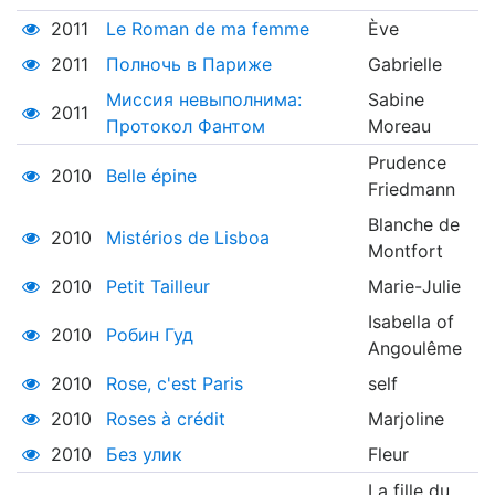
2011
Le Roman de ma femme
Ève
2011
Полночь в Париже
Gabrielle
Миссия невыполнима:
Sabine
2011
Протокол Фантом
Moreau
Prudence
2010
Belle épine
Friedmann
Blanche de
2010
Mistérios de Lisboa
Montfort
2010
Petit Tailleur
Marie-Julie
Isabella of
2010
Робин Гуд
Angoulême
2010
Rose, c'est Paris
self
2010
Roses à crédit
Marjoline
2010
Без улик
Fleur
La fille du