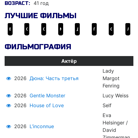
41 год
ВОЗРАСТ:
ЛУЧШИЕ ФИЛЬМЫ
Бесславные ублюдки
Отель «Гранд Будапешт»
007: Спектр
Миссия невыполнима: Протокол Фантом
Дюна: Часть вторая
Полночь в Париже
007: Не время умирать
Лобстер
ФИЛЬМОГРАФИЯ
Актёр
Lady
2026
Дюна: Часть третья
Margot
Fenring
2026
Gentle Monster
Lucy Weiss
2026
House of Love
Self
Eva
Helsinger /
2026
L’inconnue
David
Zimmerman