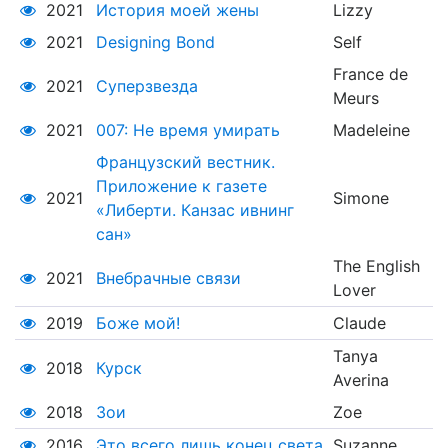
2021
История моей жены
Lizzy
2021
Designing Bond
Self
France de
2021
Суперзвезда
Meurs
2021
007: Не время умирать
Madeleine
Французский вестник.
Приложение к газете
2021
Simone
«Либерти. Канзас ивнинг
сан»
The English
2021
Внебрачные связи
Lover
2019
Боже мой!
Claude
Tanya
2018
Курск
Averina
2018
Зои
Zoe
2016
Это всего лишь конец света
Suzanne