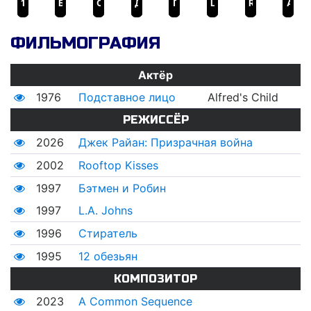
12 обезьян
Бэтмен и Робин
Стиратель
Джек Райан: Призрачная война
Подставное лицо
L.A. Johns
Rooftop Kisses
A Common Sequence
ФИЛЬМОГРАФИЯ
Актёр
1976
Подставное лицо
Alfred's Child
РЕЖИССЁР
2026
Джек Райан: Призрачная война
2002
Rooftop Kisses
1997
Бэтмен и Робин
1997
L.A. Johns
1996
Стиратель
1995
12 обезьян
КОМПОЗИТОР
2023
A Common Sequence