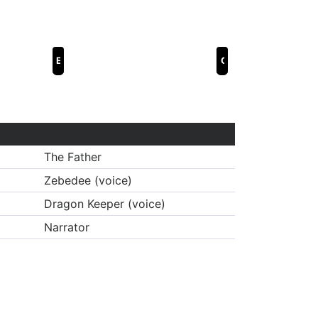
Edgar Allen Poe's The Raven
Golden Legend
The Father
Zebedee (voice)
Dragon Keeper (voice)
Narrator