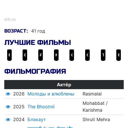
मौनी राय
मौनी राय
41 год
ВОЗРАСТ:
ЛУЧШИЕ ФИЛЬМЫ
Брахмастра. Часть 1 Шива
Gold
Ромео. Акбар. Вальтер
Молоды и влюблены
Сделано в Китае
Случайное знакомство
Tum Bin 2
Блэкаут
ФИЛЬМОГРАФИЯ
Актёр
2026
Молоды и влюблены
Rasmalai
Mohabbat /
2025
The Bhootnii
Karishma
2024
Блэкаут
Shruti Mehra