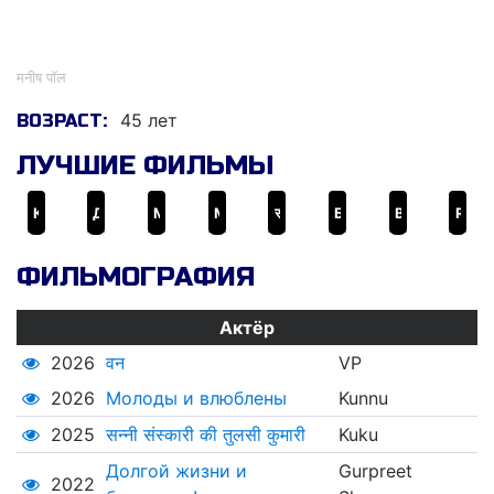
मनीष पॉल
मनीष पॉल
45 лет
ВОЗРАСТ:
ЛУЧШИЕ ФИЛЬМЫ
Король обмана
Долгой жизни и богатства!
Молоды и влюблены
Mickey Virus
सन्नी संस्कारी की तुलसी कुमारी
Без Ладена 2
Baa Baaa Black Sheep
Ranbanka
ФИЛЬМОГРАФИЯ
Актёр
2026
वन
VP
2026
Молоды и влюблены
Kunnu
2025
सन्नी संस्कारी की तुलसी कुमारी
Kuku
Долгой жизни и
Gurpreet
2022