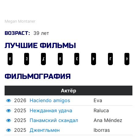
Меган Монтанер
Megan Montaner
39 лет
ВОЗРАСТ:
ЛУЧШИЕ ФИЛЬМЫ
Боже, дай мне терпения
За пригоршню поцелуев
Джентльмен
Битва шефов
Dioses y perros
Нежданная удача
Панамский скандал
Haciendo amigos
ФИЛЬМОГРАФИЯ
Актёр
2026
Haciendo amigos
Eva
2025
Нежданная удача
Raluca
2025
Панамский скандал
Ana Méndez
2025
Джентльмен
Iborras