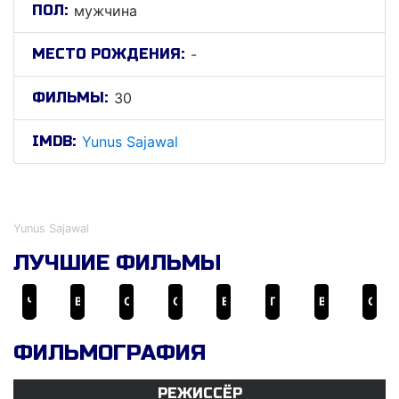
ПОЛ:
мужчина
МЕСТО РОЖДЕНИЯ:
-
ФИЛЬМЫ:
30
IMDB:
Yunus Sajawal
Йунус Саjаwал
Yunus Sajawal
ЛУЧШИЕ ФИЛЬМЫ
Ченнайский экспресс
Влюблённые
Сингам
Сурьяванши
Веселые мошенники возвращаются
Партнёр
Весёлые мошенники 4
Симмба
ФИЛЬМОГРАФИЯ
РЕЖИССЁР