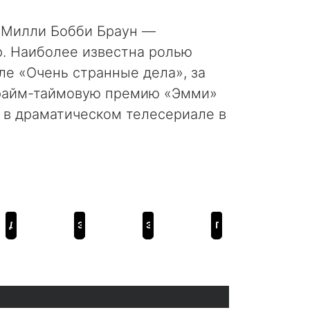
к Милли Бобби Браун —
р. Наиболее известна ролью
ле «Очень странные дела», за
прайм-таймовую премию «Эмми»
 в драматическом телесериале в
Дева и дракон
Электрический штат
Энола Холмс 3
Последнее приключение: за кадром 5 сезона «Очень странных дел»