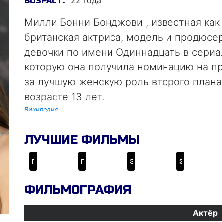
22 года
ВОЗРАСТ:
Милли Бонни Бонджови , известная ка
британская актриса, модель и продюсе
девочки по имени Одиннадцать в сериа
которую она получила номинацию на 
за лучшую женскую роль второго плана
возрасте 13 лет.
Википедия
ЛУЧШИЕ ФИЛЬМЫ
Годзилла против Конга
Годзилла 2: Король монстров
Энола Холмс
Энола Холмс 2
ФИЛЬМОГРАФИЯ
Актёр