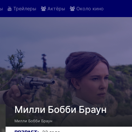
ы
Трейлеры
Актёры
Около кино
Милли Бобби Браун
Милли Бобби Браун