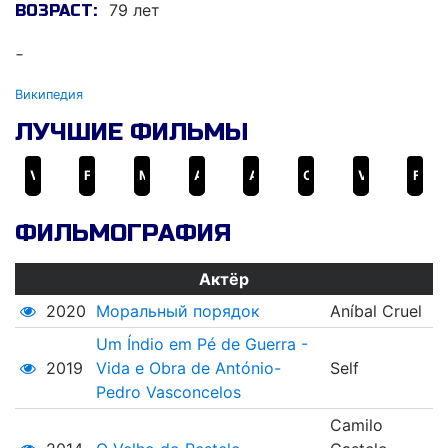
79 лет
ВОЗРАСТ:
-
Википедия
ЛУЧШИЕ ФИЛЬМЫ
Vale Abraão
Francisca
Монастырь
A Comédia de Deus
As Bodas de Deus
Os Canibais
Vai e Vem
Frágil Como o Mundo
ФИЛЬМОГРАФИЯ
Актёр
2020
Моральный порядок
Aníbal Cruel
Um Índio em Pé de Guerra -
2019
Vida e Obra de António-
Self
Pedro Vasconcelos
Camilo