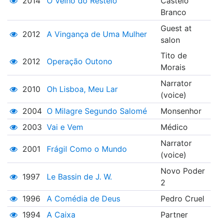
2014
O Velho do Restelo
Castelo
Branco
Guest at
2012
A Vingança de Uma Mulher
salon
Tito de
2012
Operação Outono
Morais
Narrator
2010
Oh Lisboa, Meu Lar
(voice)
2004
O Milagre Segundo Salomé
Monsenhor
2003
Vai e Vem
Médico
Narrator
2001
Frágil Como o Mundo
(voice)
Novo Poder
1997
Le Bassin de J. W.
2
1996
A Comédia de Deus
Pedro Cruel
1994
A Caixa
Partner