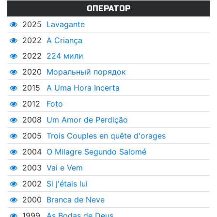
ОПЕРАТОР
2025
Lavagante
2022
A Criança
2022
224 мили
2020
Моральный порядок
2015
A Uma Hora Incerta
2012
Foto
2008
Um Amor de Perdição
2005
Trois Couples en quête d'orages
2004
O Milagre Segundo Salomé
2003
Vai e Vem
2002
Si j'étais lui
2000
Branca de Neve
1999
As Bodas de Deus