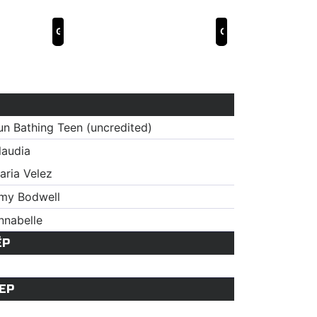
Guardian of Eden
Gloria & Eric
un Bathing Teen (uncredited)
laudia
aria Velez
my Bodwell
nnabelle
ЁР
ЕР