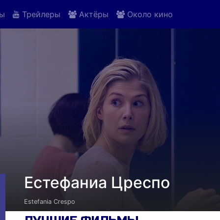
ы
Трейлеры
Актёры
Около кино
Естефаниа Цреспо
Estefania Crespo