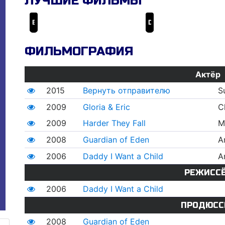
ЛУЧШИЕ ФИЛЬМЫ
Вернуть отправителю
Daddy I Want a Child
ФИЛЬМОГРАФИЯ
Актёр
2015
Вернуть отправителю
S
2009
Gloria & Eric
C
2009
Harder They Fall
M
2008
Guardian of Eden
A
2006
Daddy I Want a Child
A
РЕЖИСС
2006
Daddy I Want a Child
ПРОДЮСС
2008
Guardian of Eden