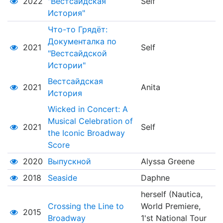
2022
"Вестсайдская
Self
История"
Что-то Грядёт:
Документалка по
2021
Self
"Вестсайдской
Истории"
Вестсайдская
2021
Anita
История
Wicked in Concert: A
Musical Celebration of
2021
Self
the Iconic Broadway
Score
2020
Выпускной
Alyssa Greene
2018
Seaside
Daphne
herself (Nautica,
Crossing the Line to
World Premiere,
2015
Broadway
1'st National Tour