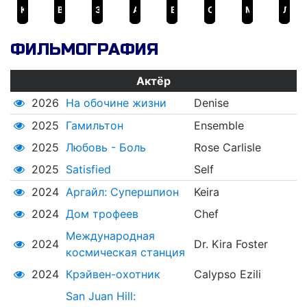
Крэйвен-охотник
Вестсайдская История
Заветное желание
Аргайл: Супершпион
Выпускной
Однажды в студии
Международная космическая станция
Любовь - Боль
ФИЛЬМОГРАФИЯ
Актёр
2026
На обочине жизни
Denise
2025
Гамильтон
Ensemble
2025
Любовь - Боль
Rose Carlisle
2025
Satisfied
Self
2024
Аргайл: Супершпион
Keira
2024
Дом трофеев
Chef
Международная
2024
Dr. Kira Foster
космическая станция
2024
Крэйвен-охотник
Calypso Ezili
San Juan Hill: