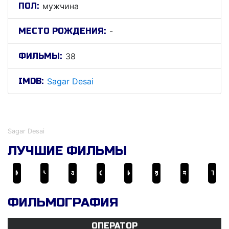
ПОЛ:
мужчина
МЕСТО РОЖДЕНИЯ:
-
ФИЛЬМЫ:
38
IMDB:
Sagar Desai
Сагар Десаи
Sagar Desai
ЛУЧШИЕ ФИЛЬМЫ
Мстители: Финал
Человек-муравей
आंखों देखी
Смерть в Гандже
Истории страсти 2
क़ला
मडगांव एक्सप्रेस
Техрви Рампрасада
ФИЛЬМОГРАФИЯ
ОПЕРАТОР