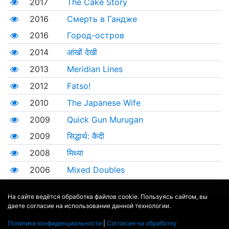
2017
The Cake Story
2016
Смерть в Гандже
2016
Город-остров
2014
आंखों देखी
2013
Meridian Lines
2012
Fatso!
2010
The Japanese Wife
2009
Quick Gun Murugan
2009
सिद्धार्थ: कैदी
2008
मिथ्या
2006
Mixed Doubles
На сайте ведётся обработка файлов cookie. Пользуясь сайтом, вы
даете согласие на использование данной технологии.
© 2017 - 2026
MOVIE
BOT
.RU
ДАННЫЕ ПРЕДОСТАВЛЕНЫ:
THEMOVIEDB
,
WIKIPEDIA
Политика конфиденциальности
|
Согласие на обработку
ПЕРЕВЕДЕНО СЕРВИСОМ
ЯНДЕКС.ПЕРЕВОД