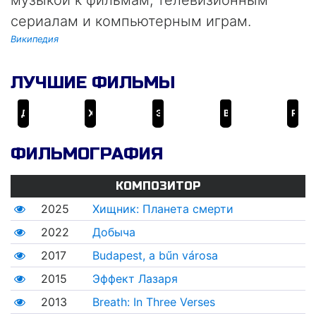
музыкой к фильмам, телевизионным
сериалам и компьютерным играм.
Википедия
ЛУЧШИЕ ФИЛЬМЫ
Добыча
Хищник: Планета смерти
Эффект Лазаря
Budapest, a bűn városa
Remains: Road to Reno
ФИЛЬМОГРАФИЯ
КОМПОЗИТОР
2025
Хищник: Планета смерти
2022
Добыча
2017
Budapest, a bűn városa
2015
Эффект Лазаря
2013
Breath: In Three Verses