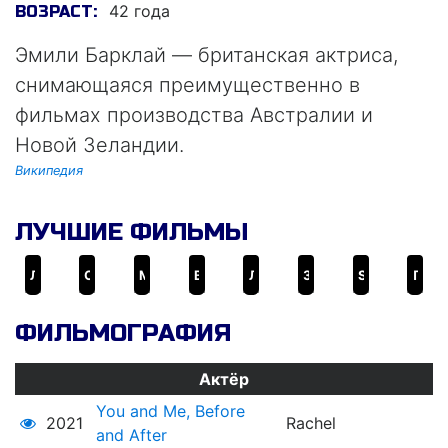
42 года
ВОЗРАСТ:
Эмили Барклай — британская актриса,
снимающаяся преимущественно в
фильмах производства Австралии и
Новой Зеландии.
Википедия
ЛУЧШИЕ ФИЛЬМЫ
Легенды ночных стражей
Свет в океане
Молочные зубы
В доме моего отца
Любовные пташки
Залёт
Suburban Mayhem
Промоутеры
ФИЛЬМОГРАФИЯ
Актёр
You and Me, Before
2021
Rachel
and After