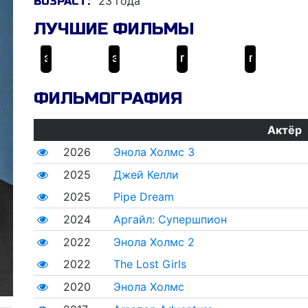
23 года
ВОЗРАСТ:
ЛУЧШИЕ ФИЛЬМЫ
Энола Холмс
Энола Холмс 2
Пэн: Путешествие в Нетландию
Приключения Паддингтона 2
ФИЛЬМОГРАФИЯ
Актёр
2026
Энола Холмс 3
2025
Джей Келли
2025
Pipe Dream
2024
Аргайл: Супершпион
2022
Энола Холмс 2
2022
The Lost Girls
2020
Энола Холмс