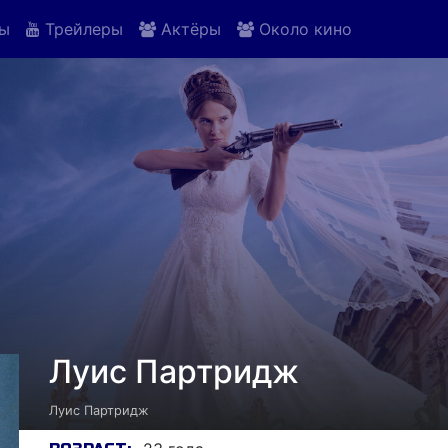
ы
Трейлеры
Актёры
Около кино
Луис Партридж
Луис Партридж