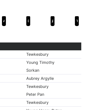
Аргайл: Супершпион
Энола Холмс 3
Джей Келли
The Lost Girls
Tewkesbury
Young Timothy
Sorkan
Aubrey Argylle
Tewkesbury
Peter Pan
Tewkesbury