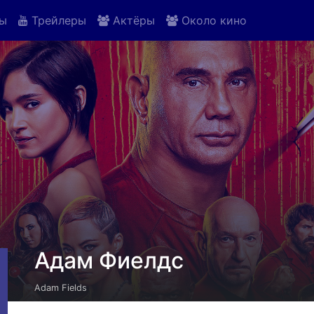
ы
Трейлеры
Актёры
Около кино
Адам Фиелдс
Adam Fields