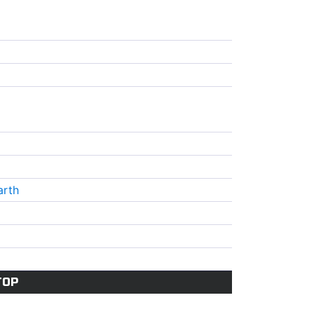
arth
ТОР