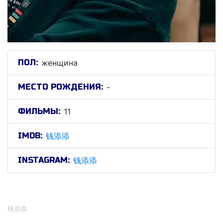
ПОЛ:
женщина
МЕСТО РОЖДЕНИЯ:
-
ФИЛЬМЫ:
11
IMDB:
钱添添
INSTAGRAM:
钱添添
钱添添
钱添添