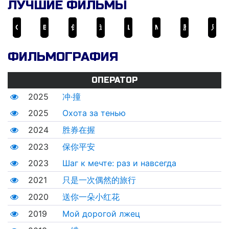
ЛУЧШИЕ ФИЛЬМЫ
Охота за тенью
Вспоминая 1942
保你平安
送你一朵小红花
Шаг к мечте: раз и навсегда
Мой дорогой лжец
胜券在握
只是一次偶然的旅行
ФИЛЬМОГРАФИЯ
ОПЕРАТОР
2025
冲·撞
2025
Охота за тенью
2024
胜券在握
2023
保你平安
2023
Шаг к мечте: раз и навсегда
2021
只是一次偶然的旅行
2020
送你一朵小红花
2019
Мой дорогой лжец