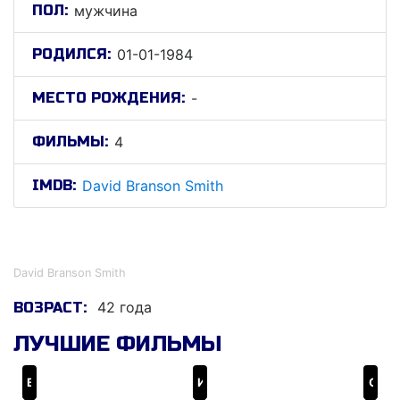
ПОЛ:
мужчина
РОДИЛСЯ:
01-01-1984
МЕСТО РОЖДЕНИЯ:
-
ФИЛЬМЫ:
4
IMDB:
David Branson Smith
Давид Брансон Смитх
David Branson Smith
42 года
ВОЗРАСТ:
ЛУЧШИЕ ФИЛЬМЫ
Во власти стихии
Ингрид едет на Запад
Страна джунглей