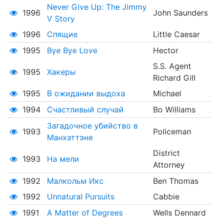
Never Give Up: The Jimmy
1996
John Saunders
V Story
1996
Спящие
Little Caesar
1995
Bye Bye Love
Hector
S.S. Agent
1995
Хакеры
Richard Gill
1995
В ожидании выдоха
Michael
1994
Счастливый случай
Bo Williams
Загадочное убийство в
1993
Policeman
Манхэттэне
District
1993
На мели
Attorney
1992
Малкольм Икс
Ben Thomas
1992
Unnatural Pursuits
Cabbie
1991
A Matter of Degrees
Wells Dennard