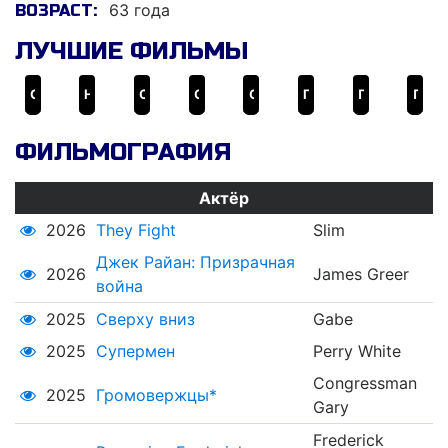
63 года
ВОЗРАСТ:
ЛУЧШИЕ ФИЛЬМЫ
Сумерки. Сага: Рассвет — Часть 2
Несносные боссы
Супермен
Очень плохие мамочки
Спящие
Громовержцы*
Подарок
Паркер
ФИЛЬМОГРАФИЯ
Актёр
2026
They Fight
Slim
Джек Райан: Призрачная
2026
James Greer
война
2025
Сверху вниз
Gabe
2025
Супермен
Perry White
Congressman
2025
Громовержцы*
Gary
Frederick