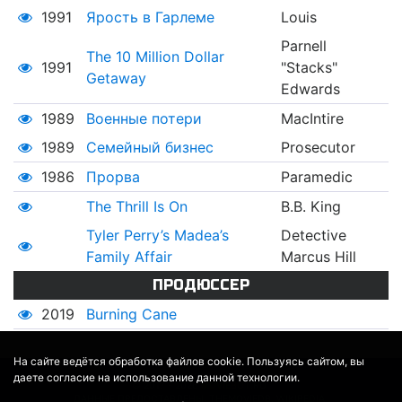
1991
Ярость в Гарлеме
Louis
Parnell
The 10 Million Dollar
1991
"Stacks"
Getaway
Edwards
1989
Военные потери
MacIntire
1989
Семейный бизнес
Prosecutor
1986
Прорва
Paramedic
The Thrill Is On
B.B. King
Tyler Perry’s Madea’s
Detective
Family Affair
Marcus Hill
ПРОДЮССЕР
2019
Burning Cane
На сайте ведётся обработка файлов cookie. Пользуясь сайтом, вы
даете согласие на использование данной технологии.
© 2017 - 2026
MOVIE
BOT
.RU
ДАННЫЕ ПРЕДОСТАВЛЕНЫ:
THEMOVIEDB
,
WIKIPEDIA