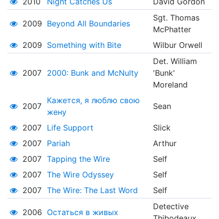
2010
Night Catches Us
David Gordon
Sgt. Thomas
2009
Beyond All Boundaries
McPhatter
2009
Something with Bite
Wilbur Orwell
Det. William
2007
2000: Bunk and McNulty
'Bunk'
Moreland
Кажется, я люблю свою
2007
Sean
жену
2007
Life Support
Slick
2007
Pariah
Arthur
2007
Tapping the Wire
Self
2007
The Wire Odyssey
Self
2007
The Wire: The Last Word
Self
Detective
2006
Остаться в живых
Thibodeaux