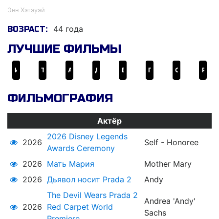
Энн Хэтэуэй
44 года
ВОЗРАСТ:
ЛУЧШИЕ ФИЛЬМЫ
Интерстеллар
Тёмный рыцарь: Возрождение легенды
Алиса в стране чудес
Дьявол носит Prada
Восемь подруг Оушена
Горбатая гора
Стажёр
Рио
ФИЛЬМОГРАФИЯ
Актёр
2026 Disney Legends
2026
Self - Honoree
Awards Ceremony
2026
Мать Мария
Mother Mary
2026
Дьявол носит Prada 2
Andy
The Devil Wears Prada 2
Andrea 'Andy'
2026
Red Carpet World
Sachs
Premiere