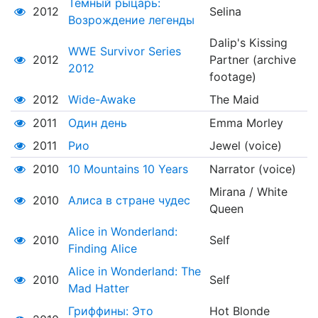
Тёмный рыцарь:
2012
Selina
Возрождение легенды
Dalip's Kissing
WWE Survivor Series
2012
Partner (archive
2012
footage)
2012
Wide-Awake
The Maid
2011
Один день
Emma Morley
2011
Рио
Jewel (voice)
2010
10 Mountains 10 Years
Narrator (voice)
Mirana / White
2010
Алиса в стране чудес
Queen
Alice in Wonderland:
2010
Self
Finding Alice
Alice in Wonderland: The
2010
Self
Mad Hatter
Гриффины: Это
Hot Blonde