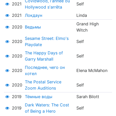
Covidwood, l'année où
2021
Self
Hollywood s'arrêta
2021
Локдаун
Linda
Grand High
2020
Ведьмы
Witch
Sesame Street: Elmo's
2020
Self
Playdate
The Happy Days of
2020
Self
Garry Marshall
Последнее, чего он
2020
Elena McMahon
хотел
The Postal Service
2020
Self
Zoom Auditions
2019
Тёмные воды
Sarah Bilott
Dark Waters: The Cost
2019
Self
of Being a Hero