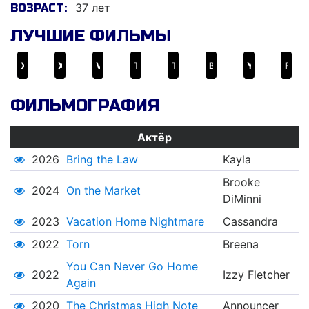
37 лет
ВОЗРАСТ:
ЛУЧШИЕ ФИЛЬМЫ
Хранилище
Ход вещей
Vacation Home Nightmare
Torn
The Christmas High Note
Bring the Law
You Can Never Go Home Again
Frederick
ФИЛЬМОГРАФИЯ
Актёр
2026
Bring the Law
Kayla
Brooke
2024
On the Market
DiMinni
2023
Vacation Home Nightmare
Cassandra
2022
Torn
Breena
You Can Never Go Home
2022
Izzy Fletcher
Again
2020
The Christmas High Note
Announcer