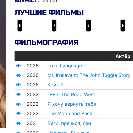
26 лет
ВОЗРАСТ:
ЛУЧШИЕ ФИЛЬМЫ
Крик 7
Я хочу вернуть тебя
Беги, прячься, бей
Напугать Джулию
ФИЛЬМОГРАФИЯ
Актёр
2026
Love Language
2026
Mr. Irrelevant: The John Tuggle Story
2026
Крик 7
2022
1883: The Road West
2022
Я хочу вернуть тебя
2022
The Moon and Back
2021
Беги, прячься, бей