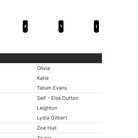
Age of Summer
The Moon and Back
Love Language
Olivia
Katie
Tatum Evans
Self - Elsa Dutton
Leighton
Lydia Gilbert
Zoe Hull