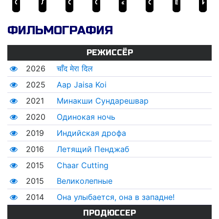
Случайный доступ
Летящий Пенджаб
Супер 30
Она улыбается, она в западне!
விஸ்வரூபம்
Одинокая ночь
Великолепные
Индийская дрофа
ФИЛЬМОГРАФИЯ
РЕЖИССЁР
2026
चाँद मेरा दिल
2025
Aap Jaisa Koi
2021
Минакши Сундарешвар
2020
Одинокая ночь
2019
Индийская дрофа
2016
Летящий Пенджаб
2015
Chaar Cutting
2015
Великолепные
2014
Она улыбается, она в западне!
ПРОДЮССЕР