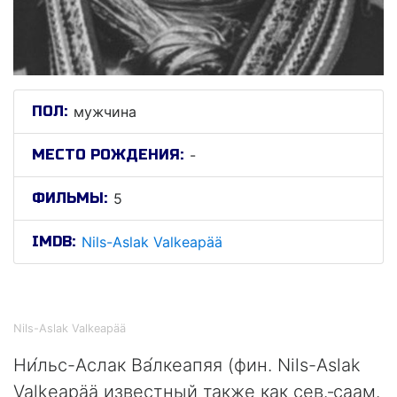
ПОЛ:
мужчина
МЕСТО РОЖДЕНИЯ:
-
ФИЛЬМЫ:
5
IMDB:
Nils-Aslak Valkeapää
Нильс-Аслак Валкеапяя
Nils-Aslak Valkeapää
Ни́льс-Аслак Ва́лкеапяя (фин. Nils-Aslak
Valkeapää известный также как сев.‑саам.