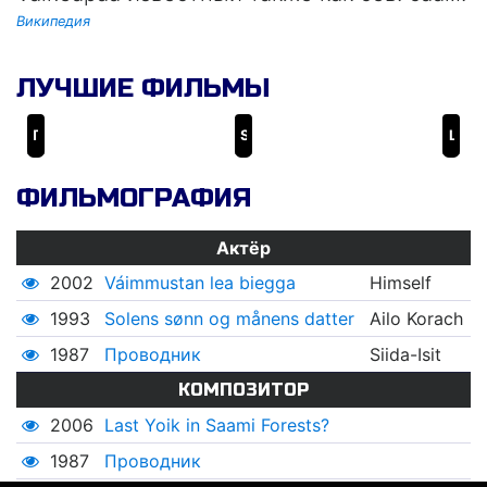
Википедия
ЛУЧШИЕ ФИЛЬМЫ
Проводник
Solens sønn og månens datter
Last Yoik in Saami Forests?
ФИЛЬМОГРАФИЯ
Актёр
2002
Váimmustan lea biegga
Himself
1993
Solens sønn og månens datter
Ailo Korach
1987
Проводник
Siida-Isit
КОМПОЗИТОР
2006
Last Yoik in Saami Forests?
1987
Проводник