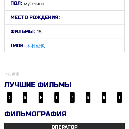
ПОЛ:
мужчина
МЕСТО РОЖДЕНИЯ:
-
ФИЛЬМЫ:
15
IMDB:
木村俊也
木村俊也
木村俊也
ЛУЧШИЕ ФИЛЬМЫ
Семь смертных грехов: Узники небес
Воображаемое
Наша семидневная война
Вечность вечного 5: Возвращение непобедимого
交響詩篇エウレカセブン ポケットが虹でいっぱい
Вечность вечного 6: Вечный Куон
Вечность вечного 3: Соучастие мечты
Вечность вечного 4: Ревущая тревога
ФИЛЬМОГРАФИЯ
ОПЕРАТОР