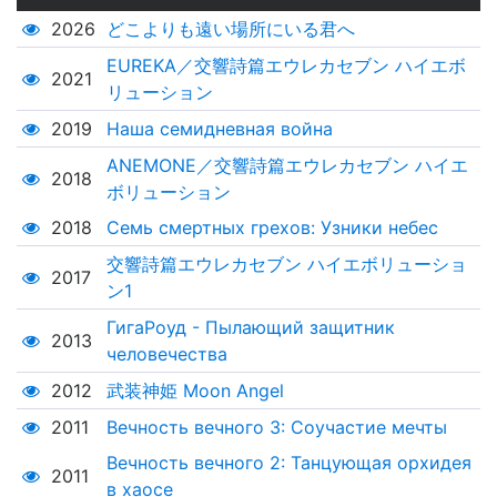
2026
どこよりも遠い場所にいる君へ
EUREKA／交響詩篇エウレカセブン ハイエボ
2021
リューション
2019
Наша семидневная война
ANEMONE／交響詩篇エウレカセブン ハイエ
2018
ボリューション
2018
Семь смертных грехов: Узники небес
交響詩篇エウレカセブン ハイエボリューショ
2017
ン1
ГигаРоуд - Пылающий защитник
2013
человечества
2012
武装神姫 Moon Angel
2011
Вечность вечного 3: Соучастие мечты
Вечность вечного 2: Танцующая орхидея
2011
в хаосе