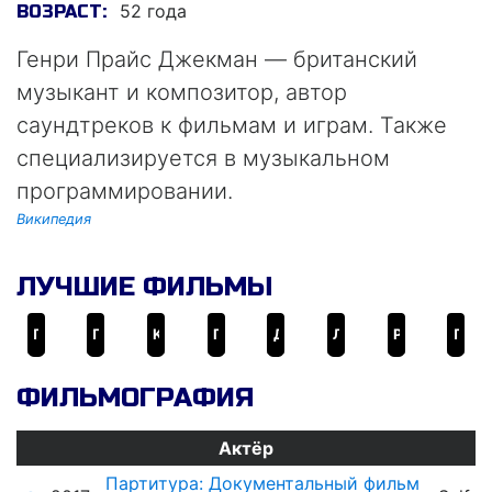
52 года
ВОЗРАСТ:
Генри Прайс Джекман — британский
музыкант и композитор, автор
саундтреков к фильмам и играм. Также
специализируется в музыкальном
программировании.
Википедия
ЛУЧШИЕ ФИЛЬМЫ
Первый мститель: Противостояние
Первый мститель: Другая война
Kingsman: Секретная служба
Город героев
Джуманджи: Зов Джунглей
Люди Икс: Первый класс
Ральф
Пипец
ФИЛЬМОГРАФИЯ
Актёр
Партитура: Документальный фильм